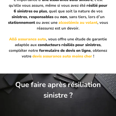
qu’elle vous assure, même si vous avez été
résilié pour
6 sinistres ou plus
, quel que soit la nature de vos
sinistres
,
responsables
ou
non
, sans tiers, lors d’un
stationnement
ou avec une
alcoolémie au volant
, vous
réassurez est un devoir.
Allô assurance auto
, vous offre une étude de garantie
adaptée aux
conducteurs résiliés pour sinistres
,
compléter notre
formulaire de devis en ligne
, obtenez
votre
devis assurance auto moins cher
!
Que faire après résiliation
sinistre ?