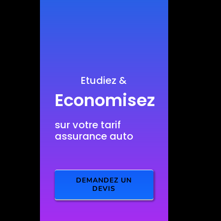
Etudiez &
Economisez
sur votre tarif
assurance auto
DEMANDEZ UN
DEVIS