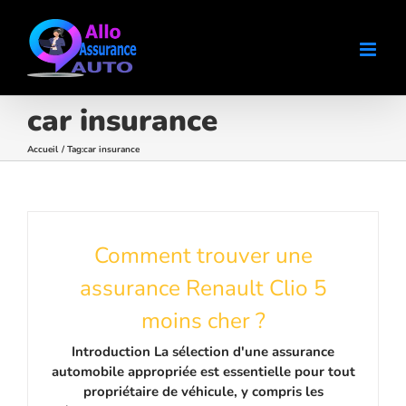
Passer
au
contenu
car insurance
Accueil
Tag:
car insurance
Comment trouver une
assurance Renault Clio 5
moins cher ?
Introduction La sélection d'une assurance
automobile appropriée est essentielle pour tout
propriétaire de véhicule, y compris les