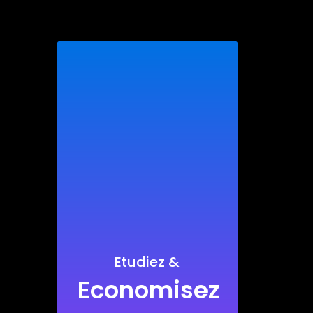
Etudiez &
Economisez