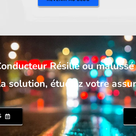
onducteur Résilié ou malussé
a solution, étudiez votre assur
S