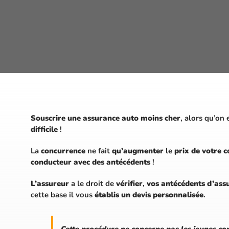
Souscrire une assurance auto moins cher
, alors qu’on
difficile
!
La
concurrence
ne fait
qu’augmenter
le
prix de votre 
conducteur avec des antécédents
!
L’assureur
a le droit de
vérifier
,
vos antécédents d’ass
cette base il vous
établis un devis personnalisée
.
Cette procédure ne concerne pas les jeunes c