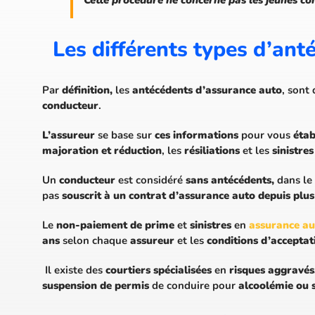
Les différents types d’an
Par
définition,
les
antécédents d’assurance auto
, sont
conducteur
.
L’assureur
se base sur
ces informations
pour vous
étab
majoration et réduction
, les
résiliations
et les
sinistres
Un
conducteur
est considéré
sans antécédents,
dans le
pas
souscrit à un contrat d’assurance auto depuis plus
Le
non-paiement de prime
et
sinistres
en
assurance a
ans
selon chaque
assureur
et les
conditions d’acceptati
Il existe des
courtiers spécialisées
en
risques aggravés
suspension de permis
de conduire pour
alcoolémie ou s