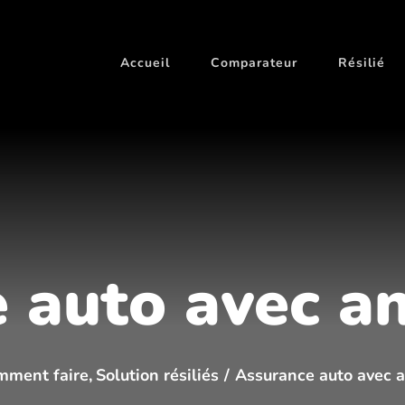
Accueil
Comparateur
Résilié
 auto avec a
mment faire
Solution résiliés
Assurance auto avec 