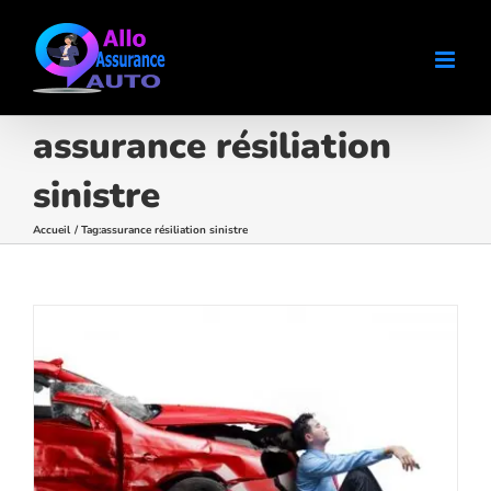
Passer
au
contenu
assurance résiliation
sinistre
Accueil
Tag:
assurance résiliation sinistre