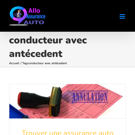
Passer
au
contenu
conducteur avec
antécedent
Accueil
Tag:
conducteur avec antécedent
Trouver une assurance auto