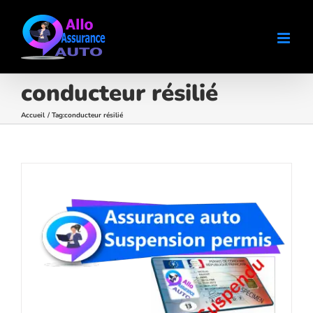
Passer
au
contenu
conducteur résilié
Accueil
Tag:
conducteur résilié